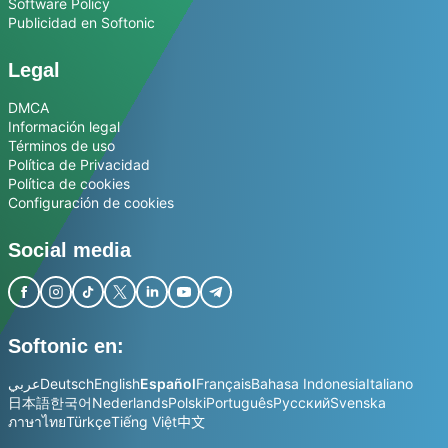
Software Policy
Publicidad en Softonic
Legal
DMCA
Información legal
Términos de uso
Política de Privacidad
Política de cookies
Configuración de cookies
Social media
Softonic en:
عربي
Deutsch
English
Español
Français
Bahasa Indonesia
Italiano
日本語
한국어
Nederlands
Polski
Português
Русский
Svenska
ภาษาไทย
Türkçe
Tiếng Việt
中文