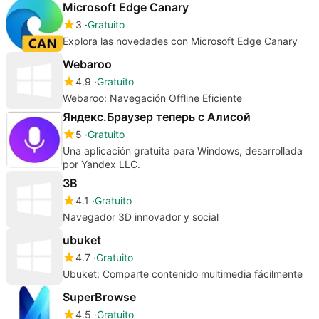
Microsoft Edge Canary
3
Gratuito
Explora las novedades con Microsoft Edge Canary
Webaroo
4.9
Gratuito
Webaroo: Navegación Offline Eficiente
Яндекс.Браузер теперь с Алисой
5
Gratuito
Una aplicación gratuita para Windows, desarrollada
por Yandex LLC.
3B
4.1
Gratuito
Navegador 3D innovador y social
ubuket
4.7
Gratuito
Ubuket: Comparte contenido multimedia fácilmente
SuperBrowse
4.5
Gratuito