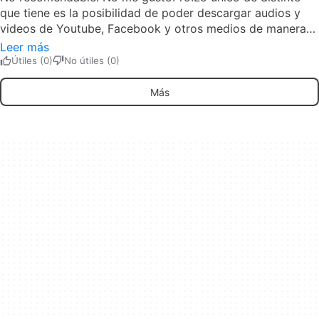
que tiene es la posibilidad de poder descargar audios y
videos de Youtube, Facebook y otros medios de manera
independiente. Contra:Es demasiado parecido a ChromeAl
Leer más
querer desinstalarlo te deja troyanos, los pude eliminar
Útiles (0)
No útiles (0)
completamente utilizando Otras aplicaciones, por ese
motivo es que no recomiendo dicho navegador web Pros:
Más
Descarga de videos de Distintos medios (Facebook,,
Youtube, etc) Cons: Apariencia muy similar a Google
ChromeContenido peligroso (Troyanos)