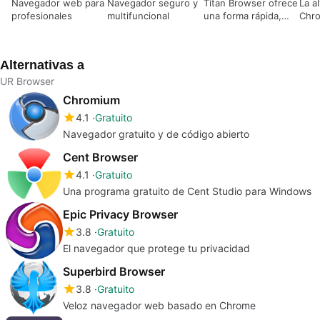
Navegador web para
Navegador seguro y
Titan Browser ofrece
La a
profesionales
multifuncional
una forma rápida,
Chro
sencilla y sin
orie
complicaciones de
conectarse a
Alternativas a
Internet.
UR Browser
Chromium
4.1
Gratuito
Navegador gratuito y de código abierto
Cent Browser
4.1
Gratuito
Una programa gratuito de Cent Studio para Windows
Epic Privacy Browser
3.8
Gratuito
El navegador que protege tu privacidad
Superbird Browser
3.8
Gratuito
Veloz navegador web basado en Chrome